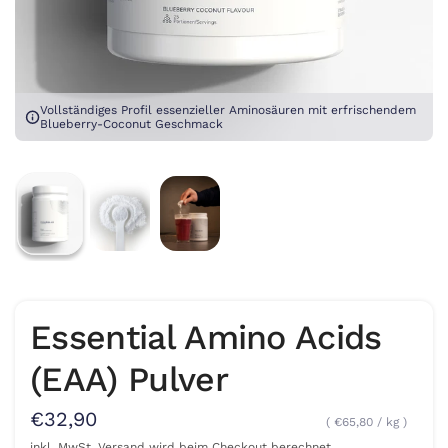
Vollständiges Profil essenzieller Aminosäuren mit erfrischendem
Blueberry-Coconut Geschmack
Essential Amino Acids
(EAA) Pulver
€32,90
€65,80
/
kg
inkl. MwSt.
Versand
wird beim Checkout berechnet