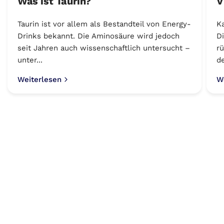
Was ist Taurin?
V
Taurin ist vor allem als Bestandteil von Energy-
K
Drinks bekannt. Die Aminosäure wird jedoch
D
seit Jahren auch wissenschaftlich untersucht –
rü
unter...
de
Weiterlesen
W