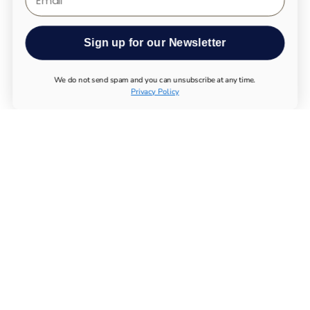
Sign up for our Newsletter
We do not send spam and you can unsubscribe at any time.
Privacy Policy
ALLE PRODUKTE
UTHEVER NMN KAUFEN
LONGEVITY TESTS
ESSENTIAL SUPPLEMENTS
IMMUNSYSTEM
BEWEGUNGSAPPARAT
STOFFWECHSEL
NERVENSYSTEM
CHEMIKALIEN
MAGNESIUM KAUFEN