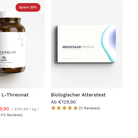
Spare 25%
 L-Threonat
Biologischer Alterstest
Ab €129,90
9,90
(11 Reviews)
€401,99
/
kg
(13 Reviews)