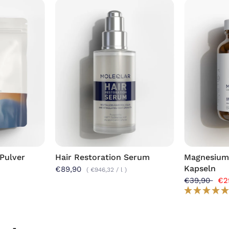
Pulver
Hair Restoration Serum
Magnesium
Kapseln
€89,90
€946,32
/
l
€39,90
€2