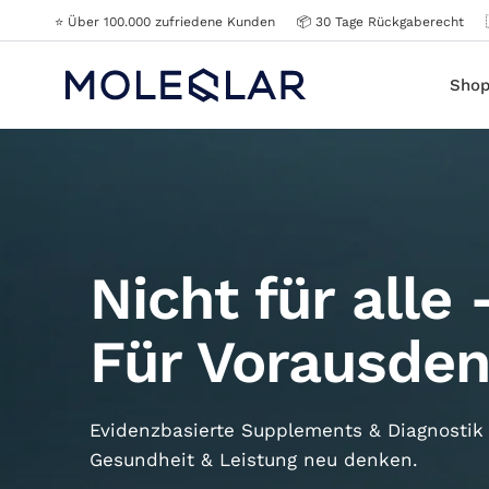
⭐️ Über 100.000 zufriedene Kunden
📦 30 Tage Rückgaberecht
Sho
Nicht für alle 
Mit über 2.900 Kunden-Rezensionen
Für Vorausde
Evidenzbasierte Supplements & Diagnostik
Gesundheit & Leistung neu denken.