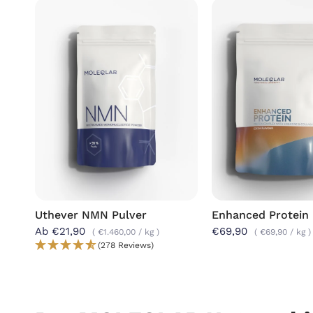
Uthever NMN Pulver
Enhanced Protein 
Ab €21,90
€69,90
€1.460,00
/
kg
€69,90
/
kg
(278 Reviews)