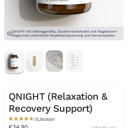
QNIGHT mit Ashwagandha, Sauerkirschextrakt und Magnesium-
Bisglycinat unterstützt Muskelentspannung und Nervensystem
QNIGHT (Relaxation &
Recovery Support)
(12 Reviews)
€34,90
€935,66
/
kg