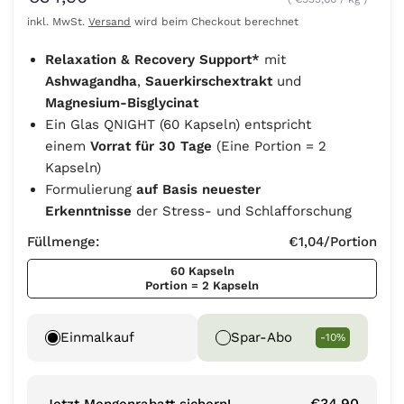
inkl. MwSt.
Versand
wird beim Checkout berechnet
Relaxation & Recovery Support*
mit
Ashwagandha
,
Sauerkirschextrakt
und
Magnesium-Bisglycinat
Ein Glas QNIGHT (60 Kapseln) entspricht
einem
Vorrat für 30 Tage
(Eine Portion = 2
Kapseln)
Formulierung
auf Basis neuester
Erkenntnisse
der Stress- und Schlafforschung
Füllmenge:
€1,04
/Portion
60 Kapseln
Portion = 2 Kapseln
Einmalkauf
Spar-Abo
-10%
€34,90
Jetzt Mengenrabatt sichern!