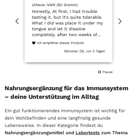
Uthever NMN (60 Gramm)
QSCO
Honestly, At first, I had trouble
Der Q
tasting it, but it's quite tolerable.
NMN.
What I did was place it under my
QSco
tongue and let it dissolve
ein 
completely. after two weeks of
Verp
trying it, I've had a really great
entsp
Ich empfehle dieses Produkt
experience. It dissolves quickly
Münster, DE, vor 2 Tagen
and my energy feels much more
stable. I used to get extremely
tired when I woke up, and I've
noticed changes very quickly.
Pause
Nahrungsergänzung für das Immunsystem
– deine Unterstützung im Alltag
Ein gut funktionierendes Immunsystem ist wichtig für
dein Wohlbefinden und eine langfristig gesunde
Lebensweise. In dieser Kategorie findest du
Nahrungsergänzungsmittel und
Labortests
zum Thema