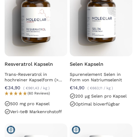
Resveratrol Kapseln
Selen Kapseln
Trans-Resveratrol in
Spurenelement Selen in
hochreiner Kapselform (>
Form von Natriumselenit
98%) aus Fermentation
€34,90
€14,90
€961,43
/
kg
€663,11
/
kg
(60 Reviews)
200 µg Selen pro Kapsel
500 mg pro Kapsel
Optimal bioverfügbar
Veri-te® Markenrohstoff