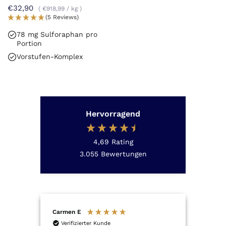
Myrosinase
€32,90
€918,99
/
kg
(5 Reviews)
78 mg Sulforaphan pro
Portion
Vorstufen-Komplex
Hervorragend
4,69
Rating
3.055
Bewertungen
Carmen E
Anon
Verifizierter Kunde
Ver