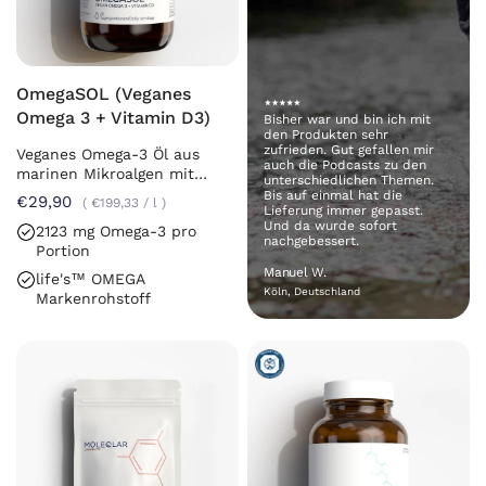
OmegaSOL (Veganes
Omega 3 + Vitamin D3)
Bisher war und bin ich mit
den Produkten sehr
zufrieden. Gut gefallen mir
Veganes Omega-3 Öl aus
auch die Podcasts zu den
marinen Mikroalgen mit
unterschiedlichen Themen.
Vitamin D3
Bis auf einmal hat die
€29,90
€199,33
/
l
Lieferung immer gepasst.
Und da wurde sofort
2123 mg Omega-3 pro
nachgebessert.
Portion
Manuel W.
life's™ OMEGA
Köln, Deutschland
Markenrohstoff