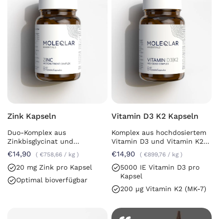
Zink Kapseln
Vitamin D3 K2 Kapseln
Duo-Komplex aus
Komplex aus hochdosiertem
Zinkbisglycinat und
Vitamin D3 und Vitamin K2
Zinkpicolinat
(all-trans MK-7)
€14,90
€14,90
€758,66
/
kg
€899,76
/
kg
20 mg Zink pro Kapsel
5000 IE Vitamin D3 pro
Kapsel
Optimal bioverfügbar
200 µg Vitamin K2 (MK-7)