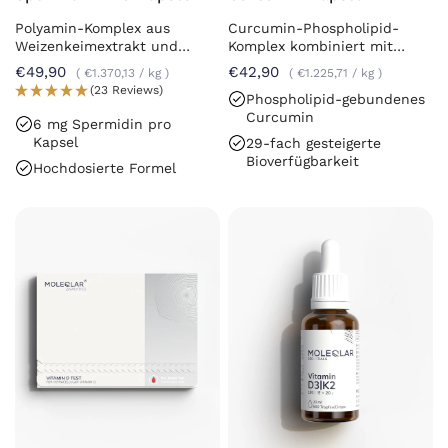
Polyamin-Komplex aus
Curcumin-Phospholipid-
Weizenkeimextrakt und
Komplex kombiniert mit
Chlorella
Vitamin C
€49,90
€42,90
€1.370,13
/
kg
€1.225,71
/
kg
(23 Reviews)
Phospholipid-gebundenes
Curcumin
6 mg Spermidin pro
Kapsel
29-fach gesteigerte
Bioverfügbarkeit
Hochdosierte Formel