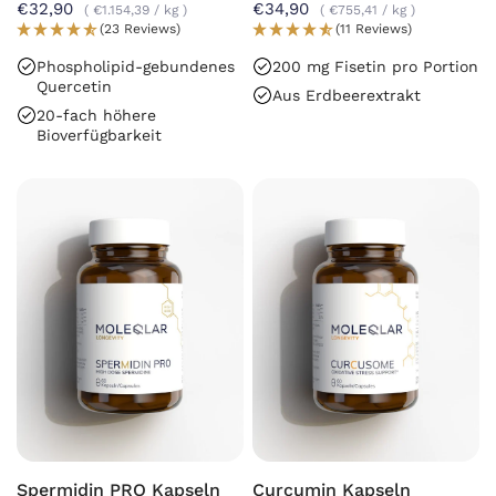
€32,90
€34,90
€1.154,39
/
kg
€755,41
/
kg
(23 Reviews)
(11 Reviews)
Phospholipid-gebundenes
200 mg Fisetin pro Portion
Quercetin
Aus Erdbeerextrakt
20-fach höhere
Bioverfügbarkeit
Spermidin PRO Kapseln
Curcumin Kapseln