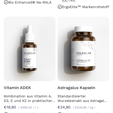
(OCTN1)
Bio Enhanced® Na-RALA
ErgoElite™ Markenrohstoff
Vitamin ADEK
Astragalus Kapseln
Kombination aus Vitamin A,
Standardisierter
D3, E und K2 in praktischer
Wurzelextrakt aus Astragalus
Tropfenform
membranaceus
€19,90
€24,90
€995,00
/
l
€538,96
/
kg