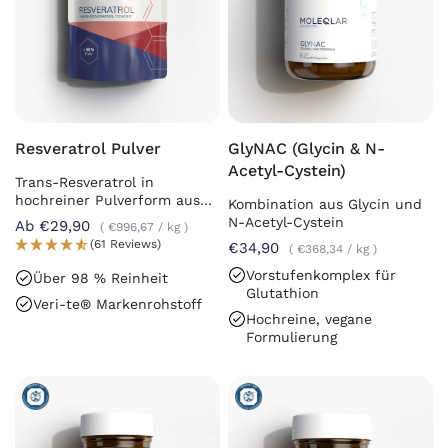
Resveratrol Pulver
GlyNAC (Glycin & N-
Acetyl-Cystein)
Trans-Resveratrol in
hochreiner Pulverform aus
Kombination aus Glycin und
Fermentation
N-Acetyl-Cystein
Ab €29,90
€996,67
/
kg
(61 Reviews)
€34,90
€368,34
/
kg
Vorstufenkomplex für
Über 98 % Reinheit
Glutathion
Veri-te® Markenrohstoff
Hochreine, vegane
Formulierung