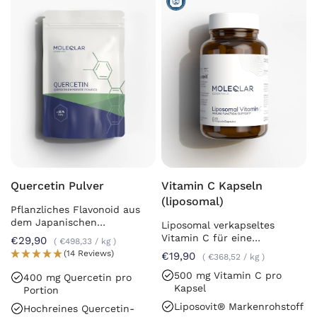
Quercetin Pulver
Vitamin C Kapseln
(liposomal)
Pflanzliches Flavonoid aus
dem Japanischen
Liposomal verkapseltes
Schnurbaum
Vitamin C für eine
€29,90
€498,33
/
kg
optimierte Aufnahme
(14 Reviews)
€19,90
€368,52
/
kg
500 mg Vitamin C pro
400 mg Quercetin pro
Kapsel
Portion
Liposovit® Markenrohstoff
Hochreines Quercetin-