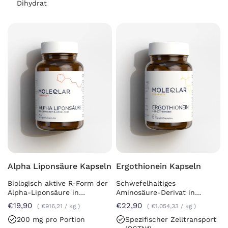
Dihydrat
Alpha Liponsäure Kapseln
Ergothionein Kapseln
Biologisch aktive R-Form der
Schwefelhaltiges
Alpha-Liponsäure in
Aminosäure-Derivat in
Kapselform.
Kapselform
€19,90
€22,90
€916,21
/
kg
€1.054,33
/
kg
200 mg pro Portion
Spezifischer Zelltransport