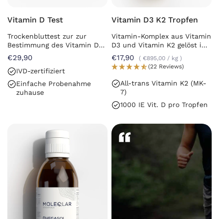
Vitamin D Test
Vitamin D3 K2 Tropfen
Trockenbluttest zur zur
Vitamin-Komplex aus Vitamin
Bestimmung des Vitamin D-
D3 und Vitamin K2 gelöst in
Spiegels im Blut
MCT-Öl
€29,90
€17,90
€895,00
/
kg
(22 Reviews)
IVD-zertifiziert
All-trans Vitamin K2 (MK-
Einfache Probenahme
7)
zuhause
1000 IE Vit. D pro Tropfen