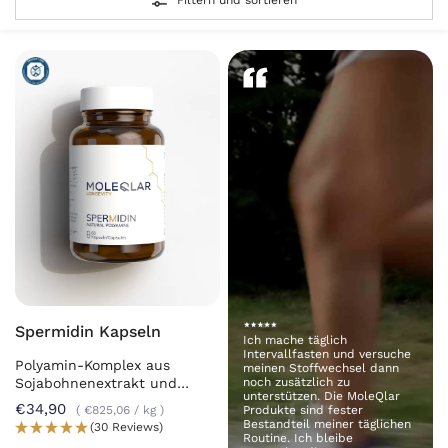
Filtern und sortieren
Spermidin Kapseln
Ich mache täglich
Intervallfasten und versuche
Polyamin-Komplex aus
meinen Stoffwechsel dann
Sojabohnenextrakt und
noch zusätzlich zu
unterstützen. Die MoleQlar
Chlorella
€34,90
€825,06
/
kg
Produkte sind fester
Bestandteil meiner täglichen
(30 Reviews)
Routine. Ich bleibe