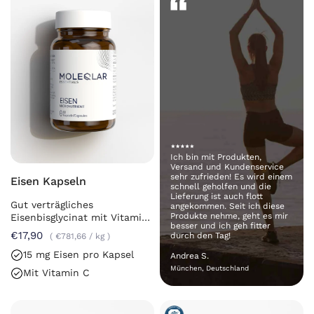
Ich bin mit Produkten,
Versand und Kundenservice
sehr zufrieden! Es wird einem
Eisen Kapseln
schnell geholfen und die
Lieferung ist auch flott
Gut verträgliches
angekommen. Seit ich diese
Produkte nehme, geht es mir
Eisenbisglycinat mit Vitamin
besser und ich geh fitter
C
€17,90
durch den Tag!
€781,66
/
kg
15 mg Eisen pro Kapsel
Andrea S.
München, Deutschland
Mit Vitamin C