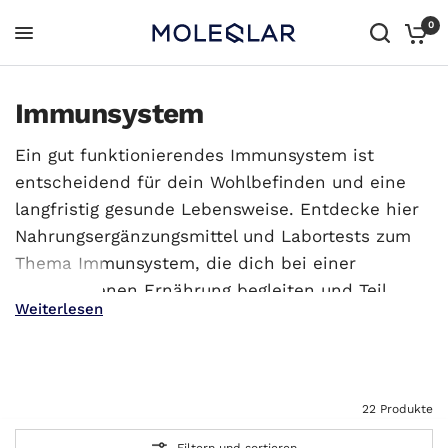
0
Immunsystem
Ein gut funktionierendes Immunsystem ist
entscheidend für dein Wohlbefinden und eine
langfristig gesunde Lebensweise. Entdecke hier
Nahrungsergänzungsmittel und Labortests zum
Thema Immunsystem, die dich bei einer
ausgewogenen Ernährung begleiten und Teil
Weiterlesen
deiner Longevity-Routine werden können.
Alle Produkte
All In One
22 Produkte