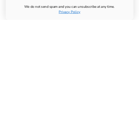
We do not send spam and you can unsubscribe at any time.
Privacy Policy
TOUS LES PRODUITS
UTHEVER
ACHETER DU NMN
TESTS DE LONGÉVITÉ
SUPPLÉMENTS ESSENTIELS
SYSTÈME IMMUNITAIRE
APPAREIL LOCOMOTEUR
MÉTABOLISME
SYSTÈME NERVEUX
PRODUITS CHIMIQUES
ACHETER DU MAGNÉSIUM
Adresse: