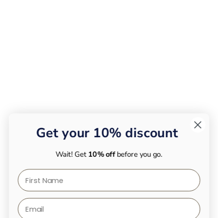
Get your 10% discount
Get your 10% discount
Save
10% on your first order
and
never miss an offer
Wait! Get
10% off
again
before you go.
!
First Name
First Name
Email
Email