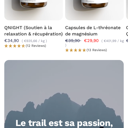
QNIGHT (Soutien à la
Capsules de L-thréonate
relaxation & récupération)
de magnésium
€34,90
€39,90
€29,90
€935,66
/
kg
€401,99
/
kg
(12 Reviews)
(13 Reviews)
Le trail est sa passion,