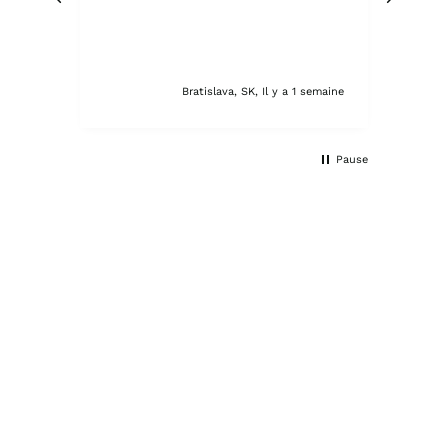
mg
 3 jours
Bratislava, SK, Il y a 1 semaine
Pause