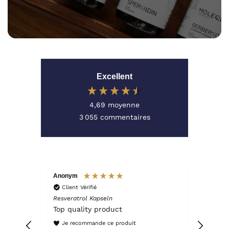
Excellent
4,69
moyenne
3 055
commentaires
Anonym
Nadia
Client Vérifié
Cli
Resveratrol Kapseln
QSCO
s
Top quality product
Alles
N ein
Je recommande ce produit
Je 
 weil