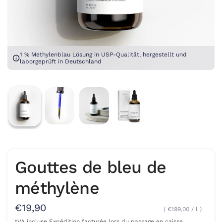
1 % Methylenblau Lösung in USP-Qualität, hergestellt und
laborgeprüft in Deutschland
Gouttes de bleu de
méthylène
€19,90
€199,00
/
l
tVA incluse
Expédition
facturée lors du passage en caisse