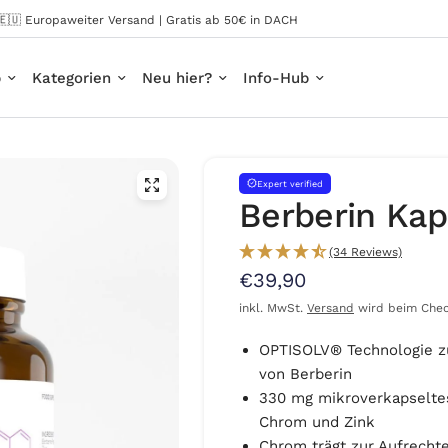
🇪🇺 Europaweiter Versand | Gratis ab 50€ in DACH
p
Kategorien
Neu hier?
Info-Hub
Expert verified
Berberin Kap
(34 Reviews)
€39,90
inkl. MwSt.
Versand
wird beim Chec
OPTISOLV® Technologie 
von Berberin
330 mg mikroverkapseltes
Chrom und Zink
Chrom trägt zur Aufrecht