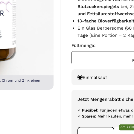
Blutzuckerspiegels
bei, Z
und Fettsäurestoffwechs
13-fache Bioverfügbarkei
Ein Glas Berbersome (60 
Tage
(Eine Portion = 2 Ka
Füllmenge:
Einmalkauf
t Chrom und Zink einen
Jetzt Mengenrabatt siche
Flexibel:
Für jeden etwas d
Sparen:
Mehr kaufen, mehr
Am Belie