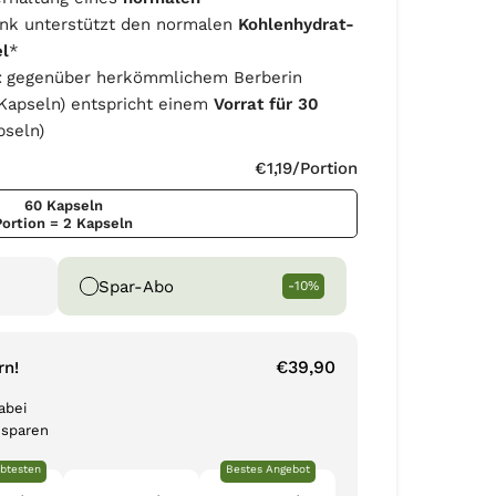
ink unterstützt den normalen
Kohlenhydrat-
el
*
t
gegenüber herkömmlichem Berberin
Kapseln) entspricht einem
Vorrat für 30
pseln)
€1,19
/Portion
60 Kapseln
Portion = 2 Kapseln
Spar-Abo
-10%
€39,90
rn!
abei
 sparen
btesten
Bestes Angebot