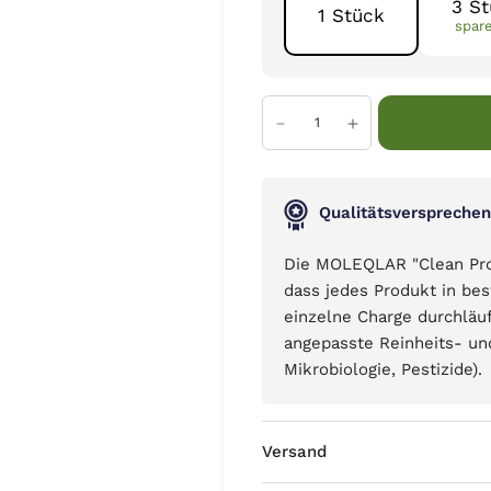
3 S
1 Stück
spar
Qualitätsversprechen
Die MOLEQLAR "Clean Produ
dass jedes Produkt in bes
einzelne Charge durchläu
angepasste Reinheits- un
Mikrobiologie, Pestizide).
Versand