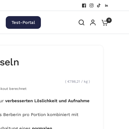
0
Test-Portal
seln
€786,21
/
kg
kout berechnet
zur
verbesserten Löslichkeit und Aufnahme
 Berberin pro Portion kombiniert mit
erhaltung eines
normalen