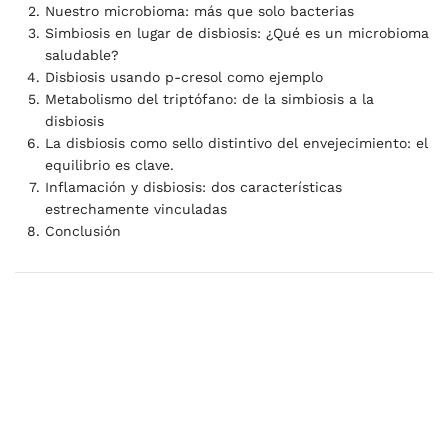
from the ELDERMET study.
Gerontology,
Nuestro microbioma: más que solo bacterias
Simbiosis en lugar de disbiosis: ¿Qué es un microbioma
59
(2), 114–121.
saludable?
Di Paola, R., Buono, R., & Cuzzocrea, S.
Disbiosis usando p-cresol como ejemplo
(2023). Possible effects of uremic toxins
Metabolismo del triptófano: de la simbiosis a la
p-cresol, indoxyl sulfate, p-cresyl sulfate
disbiosis
La disbiosis como sello distintivo del envejecimiento: el
on the development and progression of
equilibrio es clave.
colon cancer in patients with chronic
Inflamación y disbiosis: dos características
renal failure.
Genes, 14
(6), Article 1257.
estrechamente vinculadas
Gietl, M., Klebermass, E.-M., Pailer, S., &
Conclusión
Weiss, G. (2023). Interferon-gamma
mediated metabolic pathways in
hospitalized patients during acute and
reconvalescent COVID-19.
International
Journal of Tryptophan Research, 16
.
Li, X., Liu, Y., Wang, R., & Chen, W. (2021).
New insights into gut-bacteria-derived
indole and its derivatives in intestinal