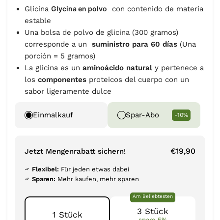
Glicina
Glycina
en polvo
con contenido de materia
estable
Una bolsa de polvo de glicina (300 gramos)
corresponde a un
suministro para 60 días
(Una
porción = 5 gramos)
La glicina es un
aminoácido natural
y pertenece a
los
componentes
proteicos del cuerpo con un
sabor ligeramente dulce
Einmalkauf
Spar-Abo
-10%
€19,90
Jetzt Mengenrabatt sichern!
Flexibel:
Für jeden etwas dabei
Sparen:
Mehr kaufen, mehr sparen
Am Beliebtesten
3 Stück
1 Stück
spare 5%