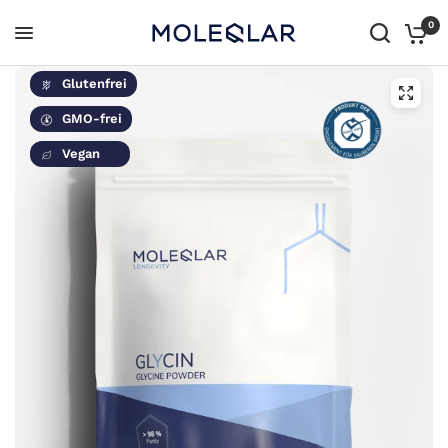
0
Glutenfrei
GMO-frei
Vegan