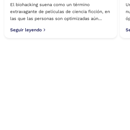
El biohacking suena como un término
U
extravagante de películas de ciencia ficción, en
n
las que las personas son optimizadas aún...
óp
Seguir leyendo
S