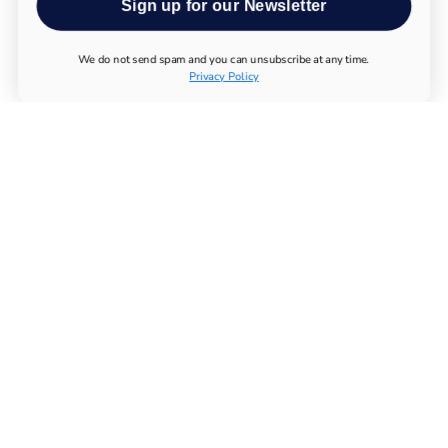
Sign up for our Newsletter
We do not send spam and you can unsubscribe at any time.
Privacy Policy
TODOS LOS PRODUCTOS
UTHEVER
COMPRAR NMN
PRUEBAS DE LONGEVIDAD
SUPLEMENTOS ESENCIALES
SISTEMA INMUNOLÓGICO
APARATO LOCOMOTOR
METABOLISMO
SISTEMA NERVIOSO
PRODUCTOS QUÍMICOS
COMPRAR MAGNESIO