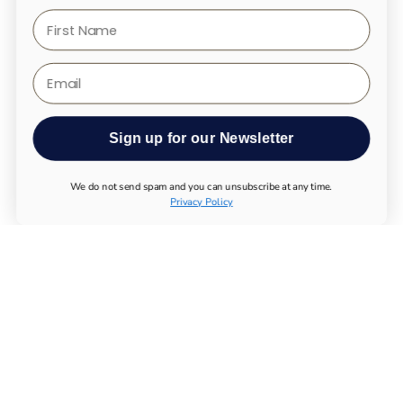
First Name
Email
Sign up for our Newsletter
We do not send spam and you can unsubscribe at any time.
Privacy Policy
TODOS LOS PRODUCTOS
UTHEVER
COMPRAR NMN
PRUEBAS DE LONGEVIDAD
SUPLEMENTOS ESENCIALES
SISTEMA INMUNOLÓGICO
APARATO LOCOMOTOR
METABOLISMO
SISTEMA NERVIOSO
PRODUCTOS QUÍMICOS
COMPRAR MAGNESIO