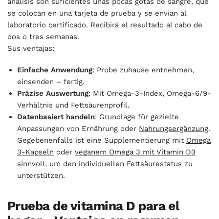
análisis son suficientes unas pocas gotas de sangre, que
se colocan en una tarjeta de prueba y se envían al
laboratorio certificado. Recibirá el resultado al cabo de
dos o tres semanas.
Sus ventajas:
Einfache Anwendung
: Probe zuhause entnehmen,
einsenden – fertig.
Präzise Auswertung
: Mit Omega-3-Index, Omega-6/9-
Verhältnis und Fettsäurenprofil.
Datenbasiert handeln
: Grundlage für gezielte
Anpassungen von Ernährung oder
Nahrungsergänzung
.
Gegebenenfalls ist eine Supplementierung mit
Omega
3-Kapseln
oder
veganem Omega 3 mit Vitamin D3
sinnvoll, um den individuellen Fettsäurestatus zu
unterstützen.
Prueba de vitamina D para el