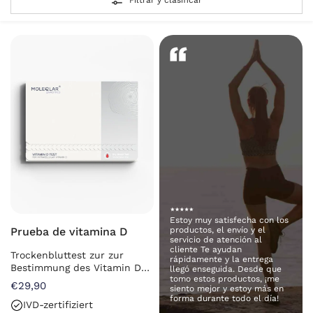
Filtrar y clasificar
Estoy muy satisfecha con los
Prueba de vitamina D
productos, el envío y el
servicio de atención al
cliente Te ayudan
Trockenbluttest zur zur
rápidamente y la entrega
Bestimmung des Vitamin D-
llegó enseguida. Desde que
tomo estos productos, ¡me
Spiegels im Blut
€29,90
siento mejor y estoy más en
forma durante todo el día!
IVD-zertifiziert