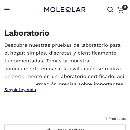
0
Laboratorio
Descubre nuestras pruebas de laboratorio para
el hogar: simples, discretas y científicamente
fundamentadas. Tomas la muestra
cómodamente en casa, la evaluación se realiza
posteriormente en un laboratorio certificado. Así
obtienes información precisa sobre importantes
Seguir leyendo
marcadores de salud como la vitamina D,
Omega-3, NAD o tu edad biológica
Todos los
Todo en uno
productos
4 Productos