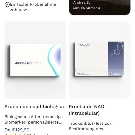
Andrea S.
Einfache Probenahme
Múnich, Alemania
zuhause
Prueba de edad biológica
Prueba de NAD
(intracelular)
Biologisches Alter, neuartige
Biomarker, personalisierte
Trockenblut-Test zur
Empfehlungen
Bestimmung des
De €129,90
intrazellulären NAD-Spiegels