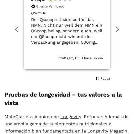
Cliente Verificado
Cli
QSCOOP
Resve
Der Qscoop ist sinnlos für das
Top q
NMN. Nicht nur weil dem NMN ein
rec
QScoop beilag, sondern auch, weil
ein QScoop nicht wie auf der
Verpackung angegeben, 500mg
entspricht.
Stuttgart, DE, 1 hace un dia
Pausa
Pruebas de longevidad – tus valores a la
vista
MoleQlar es sinónimo de
Longevity
-Enfoque. Además de
una amplia gama de suplementos nutricionales e
información bien fundamentada en la
Longevity Magazin