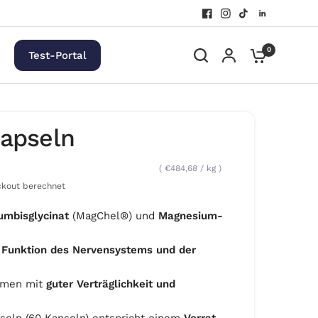
0
Test-Portal
apseln
€484,68
/
kg
kout berechnet
umbisglycinat
(MagChel®) und
Magnesium-
 Funktion des Nervensystems und der
rmen mit
guter Verträglichkeit und