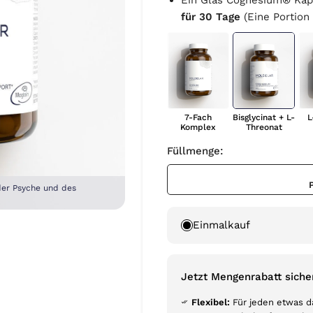
Ein Glas Cognesium® Kaps
für 30 Tage
(Eine Portion
7-Fach
Bisglycinat + L-
L
Komplex
Threonat
Füllmenge:
der Psyche und des
Einmalkauf
Jetzt Mengenrabatt siche
Flexibel:
Für jeden etwas d