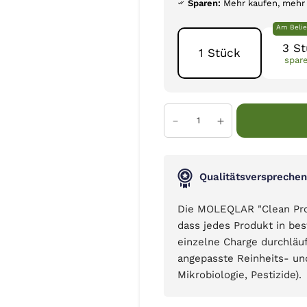
Sparen:
Mehr kaufen, mehr
Am Belie
3 S
1 Stück
spar
Qualitätsversprechen
Die MOLEQLAR "Clean Produ
dass jedes Produkt in bes
einzelne Charge durchläu
angepasste Reinheits- un
Mikrobiologie, Pestizide).