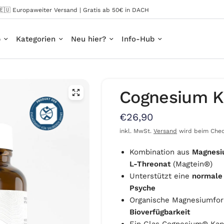
🇪🇺 Europaweiter Versand | Gratis ab 50€ in DACH
p
Kategorien
Neu hier?
Info-Hub
Cognesium K
€26,90
inkl. MwSt.
Versand
wird beim Chec
Kombination aus
Magnesi
L-Threonat
(Magtein®)
Unterstützt eine
normale
Psyche
Organische Magnesiumfo
Bioverfügbarkeit