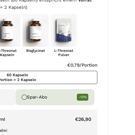
eln (60 Kapseln) entspricht einem
Vorrat
 = 2 Kapseln)
-Threonat
Bisglycinat
L-Threonat
Kapseln
Pulver
€0,79
/Portion
60 Kapseln
Portion = 2 Kapseln
Spar-Abo
-10%
€26,90
rn!
abei