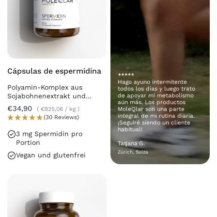
Cápsulas de espermidina
Hago ayuno intermitente
Polyamin-Komplex aus
todos los días y luego trato
Sojabohnenextrakt und
de apoyar mi metabolismo
aún más. Los productos
Chlorella
€34,90
€825,06
/
kg
MoleQlar son una parte
integral de mi rutina diaria.
(30 Reviews)
¡Seguiré siendo un cliente
habitual!
3 mg Spermidin pro
Portion
Tatjana G.
Zúrich, Suiza
Vegan und glutenfrei