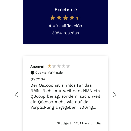
Excelente
4,69
calificación
3054
reseñas
Anonym
Anon
Cliente Verificado
Cli
QSCOOP
Resve
Der Qscoop ist sinnlos für das
Top q
NMN. Nicht nur weil dem NMN ein
rec
QScoop beilag, sondern auch, weil
ein QScoop nicht wie auf der
Verpackung angegeben, 500mg
entspricht.
Stuttgart, DE, 1 hace un dia