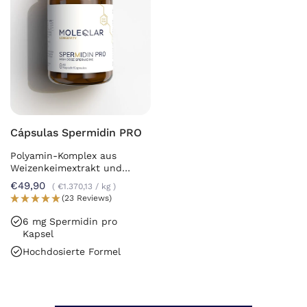
Cápsulas Spermidin PRO
Polyamin-Komplex aus
Weizenkeimextrakt und
Chlorella
€49,90
€1.370,13
/
kg
(23 Reviews)
6 mg Spermidin pro
Kapsel
Hochdosierte Formel