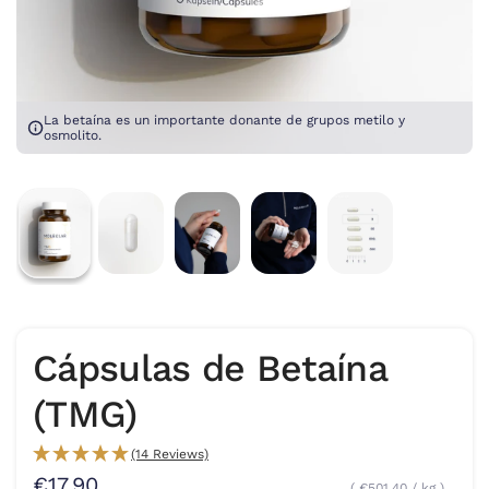
La betaína es un importante donante de grupos metilo y
osmolito.
Cápsulas de Betaína
(TMG)
(14 Reviews)
€17,90
€501,40
/
kg