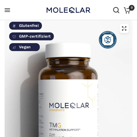
0
Glutenfrei
GMP-zertifiziert
Vegan