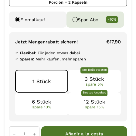
Porción = 2 Kapseln
Einmalkauf
Spar-Abo
-10%
€17,90
Jetzt Mengenrabatt sichern!
Flexibel:
Für jeden etwas dabei
Sparen:
Mehr kaufen, mehr sparen
Am Beliebtesten
3 Stück
1 Stück
spare 5%
Bestes Angebot
6 Stück
12 Stück
spare 10%
spare 15%
Añadir a la cesta