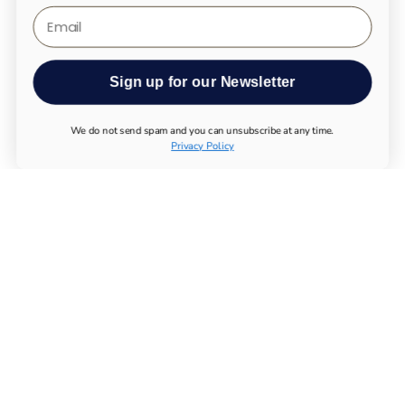
Email
Sign up for our Newsletter
We do not send spam and you can unsubscribe at any time.
Privacy Policy
TODOS LOS PRODUCTOS
UTHEVER
COMPRAR NMN
PRUEBAS DE LONGEVIDAD
SUPLEMENTOS ESENCIALES
SISTEMA INMUNOLÓGICO
APARATO LOCOMOTOR
METABOLISMO
SISTEMA NERVIOSO
PRODUCTOS QUÍMICOS
COMPRAR MAGNESIO