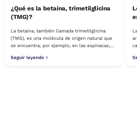
¿Qué es la betaína, trimetilglicina
L
(TMG)?
e
La betaína, también llamada trimetilglicina
La
(TMG), es una molécula de origen natural que
ar
se encuentra, por ejemplo, en las espinacas,...
ca
Seguir leyendo
S