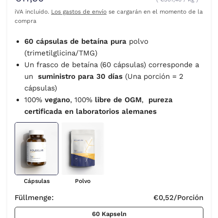
iVA incluido.
Los gastos de envío
se cargarán en el momento de la
compra
60 cápsulas de betaína pura
polvo
(trimetilglicina/TMG)
Un frasco de betaína (60 cápsulas) corresponde a
un
suministro para 30 días
(Una porción = 2
cápsulas)
100%
vegano
, 100%
libre de OGM
,
pureza
certificada en laboratorios alemanes
Cápsulas
Polvo
Füllmenge:
€0,52
/Porción
60 Kapseln