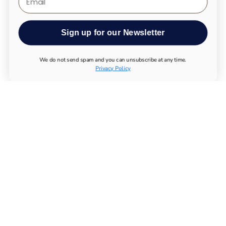
Sign up for our Newsletter
We do not send spam and you can unsubscribe at any time.
Privacy Policy
TUTTI I PRODOTTI
UTHEVER
ACQUISTA NMN
TEST DI LONGEVITÀ
INTEGRATORI ESSENZIALI
SISTEMA IMMUNITARIO
APPARATO LOCOMOTORE
METABOLISMO
SISTEMA NERVOSO
SOSTANZE CHIMICHE
ACQUISTA MAGNESIO