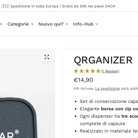
🇪🇺 Spedizione in tutta Europa | Gratis da 50€ nei paesi DACH
Categorie
Nuovo qui?
Info-Hub
QRGANIZER
(1 Review)
€14,90
iVA inclusa.
La spedizione
sarà add
Set di conservazione caps
Elegante
borsa con zip co
Ogni dispenser ha
tre sco
complete di capsule
Realizzato in materiale te