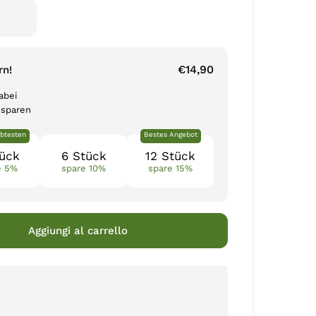
€14,90
rn!
abei
 sparen
btesten
Bestes Angebot
tück
6 Stück
12 Stück
e 5%
spare 10%
spare 15%
Aggiungi al carrello