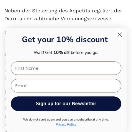
Neben der Steuerung des Appetits reguliert der
Darm auch zahlreiche Verdauungsprozesse:
Gastrin
stimuliert die Magensäureproduktion, um
Get your 10% discount
die Verdauung von Proteinen zu fördern.
Wait! Get
10% off
before you go.
Sekretin
wird bei Kontakt mit saurem
Mageninhalt im Dünndarm freigesetzt und sorgt
First Name
dafür, dass die Bauchspeicheldrüse Bicarbonat
zur Neutralisierung der Magensäure produziert.
Email
Motilin
reguliert die sogenannten Migrating
Motor Complexes (MMC), rhythmische
Sign up for our Newsletter
Kontraktionen, die zwischen den Mahlzeiten
ablaufen und den Darm reinigen. Diese Funktion
We do not send spam and you can unsubscribe at any time.
steht aktuell sehr im Fokus der Forschung und
Privacy Policy
spielt bei einer Fehlbesiedlung und