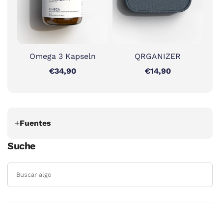
Omega 3 Kapseln
QRGANIZER
€34,90
€14,90
Fuentes
Suche
Supakatisant, Chayanis, and Vorapong
Phupong. “Oral magnesium for relief in
pregnancy-induced leg cramps: a
randomised controlled trial.” Maternal &
child nutrition vol. 11,2 (2015): 139-