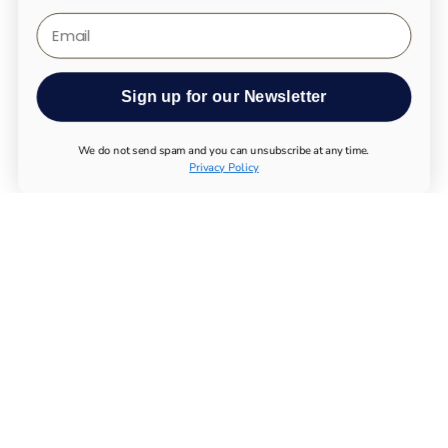
Email
Sign up for our Newsletter
We do not send spam and you can unsubscribe at any time.
Privacy Policy
TODOS LOS PRODUCTOS
UTHEVER
COMPRAR NMN
PRUEBAS DE LONGEVIDAD
SUPLEMENTOS ESENCIALES
SISTEMA INMUNOLÓGICO
APARATO LOCOMOTOR
METABOLISMO
SISTEMA NERVIOSO
PRODUCTOS QUÍMICOS
COMPRAR MAGNESIO