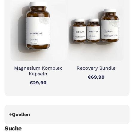
Magnesium Komplex
Recovery Bundle
Kapseln
€69,90
€29,90
Quellen
Suche
López-Otín, Carlos et al. “Hallmarks of