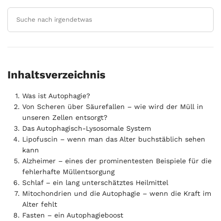
aging: An expanding universe.” Cell vol.
186,2 (2023): 243-278.
Link
Zhang, Jiyuan et al. “Lysosomal LAMP
proteins regulate lysosomal pH by direct
inhibition of the TMEM175
Inhaltsverzeichnis
channel.” Molecular cell 83,14 (2023):
2524-2539.e7.
Link
Was ist Autophagie?
Klionsky, Daniel J et al. “Autophagy in
Von Scheren über Säurefallen – wie wird der Müll in
unseren Zellen entsorgt?
major human diseases.” The EMBO
Das Autophagisch-Lysosomale System
journal 40,19 (2021): e108863.
Link
Lipofuscin – wenn man das Alter buchstäblich sehen
Hofer, Sebastian J et al. “Mechanisms of
kann
spermidine-induced autophagy and
Alzheimer – eines der prominentesten Beispiele für die
fehlerhafte Müllentsorgung
geroprotection.” Nature aging 2,12 (2022):
Schlaf – ein lang unterschätztes Heilmittel
1112-1129.
Link
Mitochondrien und die Autophagie – wenn die Kraft im
Alegre, Gabriela Fabiana Soares, and
Alter fehlt
Glaucia Maria Pastore. “NAD+ Precursors
Fasten – ein Autophagieboost