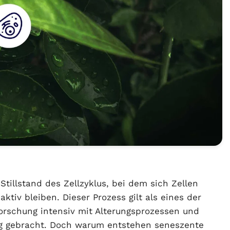
Stillstand des Zellzyklus, bei dem sich Zellen
ktiv bleiben. Dieser Prozess gilt als eines der
orschung intensiv mit Alterungsprozessen und
ng gebracht. Doch warum entstehen seneszente